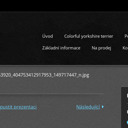
Úvod
Colorful yorkshire terrier
P
Základní informace
Na prodej
Ko
53920_404753412917953_149717447_n.jpg
pustit prezentaci
Následující