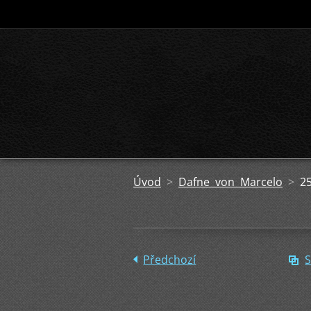
Úvod
>
Dafne von Marcelo
>
2
Předchozí
S