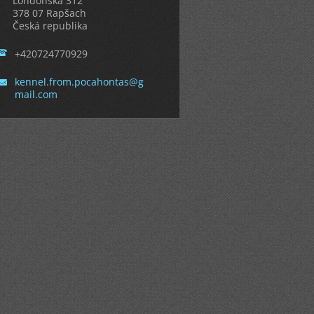
Londonská 312
378 07 Rapšach
Česká republika
+420724770929
kennel.f
rom.poca
hontas@g
mail.com