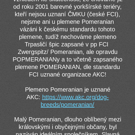
od roku 2001 barevné yorkšírské teriéry,
kteří nejsou uznaní ČMKU (české FCI),
nejsme ani u plemene Pomeranian
vázáni k českému standardu tohoto
plemene, tudíž nechováme plemeno
Trpasličí špic zapsané v pp FCI
Zwergspitz/ Pomeranian, ale opravdu
POPMERANIANy a to včetně zapsaného
plemene POMERANIAN, dle standardu
FCI uznané organizace AKC!
Plemeno Pomeranian je uznané
AKC:
https://www.akc.org/dog-
breeds/pomeranian/
Malý Pomeranian, dlouho oblíbený mezi
královskými i obyčejnými občany, byl
nazýván ideálním společníkem. Slavná