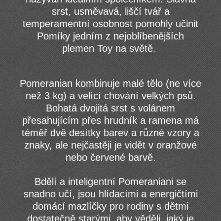
srst, usměvavá, liščí tvář a
temperamentní osobnost pomohly učinit
Pomíky jedním z nejoblíbenějších
plemen Toy na světě.
Pomeranian kombinuje malé tělo (ne více
než 3 kg) a velící chování velkých psů.
Bohatá dvojitá srst s volánem
přesahujícím přes hrudník a ramena má
téměř dvě desítky barev a různé vzory a
znaky, ale nejčastěji je vidět v oranžové
nebo červené barvě.
Bdělí a inteligentní Pomeraniani se
snadno učí, jsou hlídacími a energičtími
domácí mazlíčky pro rodiny s dětmi
dostatečně starými, aby věděli, jaký je