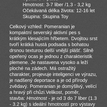
Hmotnost: 3-7 liber /1.3 - 3,2 kg
Očekávaná délka života: 12-16 let
Skupina: Skupina Toy
Celkový vzhled: Pomeranian je
kompaktní severský aktivní pes s
krátkým klesajícím hřbetem. Dvojitou srst
tvoří krátká hustá podsada s bohatou
drsnou texturou delší vnější plášť. Silně
opeřený ocas je jednou z charakteristik
plemene. Je nastavena vysoko a leží
ploché na zádech. Má ostražitý
charakter, projevuje inteligenci ve výrazu,
je nadšený deportace a je od přírody
zvědavý. Pomeranian je domýšlivý, velící
a hravý při chůzi.
Velikost, poměr,
stavba:
Hmotnost -
je od 3 do 7 liber (1.3
- 3.2 kg) s ideální hmotností pro výstavy