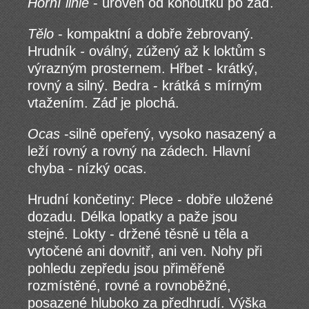
Horní linie
- úroveň od kohoutku po záď.
Tělo
- kompaktní a dobře žebrovaný.
Hrudník
-
oválný, zúžený až k loktům s
výrazným prosternem. Hřbet - krátký,
rovný a silný. Bedra - krátká s mírným
vtažením. Záď je plochá.
Ocas
-silně opeřený, vysoko nasazený a
leží rovný a rovný na zádech. Hlavní
chyba - nízký ocas.
Hrudní končetiny: Plece - dobře uložené
dozadu. Délka lopatky a paže jsou
stejné. Lokty - držené těsně u těla a
vytočené ani dovnitř, ani ven. Nohy při
pohledu zepředu jsou přiměřeně
rozmístěné, rovné a rovnoběžné,
posazené hluboko za předhrudí. Výška