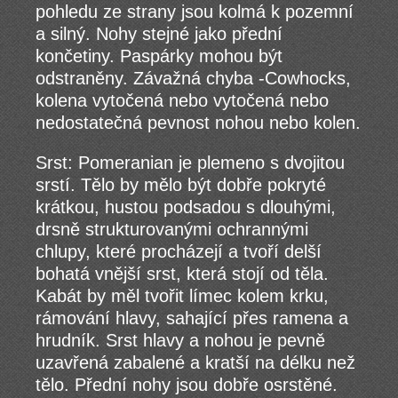
pohledu ze strany jsou kolmá k pozemní
a silný. Nohy stejné jako přední
končetiny. Paspárky mohou být
odstraněny. Závažná chyba -Cowhocks,
kolena vytočená nebo vytočená nebo
nedostatečná pevnost nohou nebo kolen.
Srst: Pomeranian je plemeno s dvojitou
srstí. Tělo by mělo být dobře pokryté
krátkou, hustou podsadou s dlouhými,
drsně strukturovanými ochrannými
chlupy, které procházejí a tvoří delší
bohatá vnější srst, která stojí od těla.
Kabát by měl tvořit límec kolem krku,
rámování hlavy, sahající přes ramena a
hrudník. Srst hlavy a nohou je pevně
uzavřená zabalené a kratší na délku než
tělo. Přední nohy jsou dobře osrstěné.