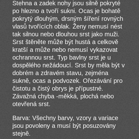
Stehna a zadek nohy jsou silně pokryté
po hlezno a tvoří sukni. Ocas je bohatě
pokrytý dlouhým, drsným šíření rovných
vlasů tvořících oblak. Ženy nemusí nést
tak silnou nebo dlouhou srst jako muži.
Srst štěněte může být hustá a celkově
kratší a může nebo nemusí vykazovat
ochrannou srst. Typ bavlny srst je u
dospělého nežádoucí. Srst by měla být v
dobrém a zdravém stavu, zejména
sukně, ocas a podvozek. Ořezávání pro
čistotu a čistý obrys je přípustné.
Závažná chyba -měkká, plochá nebo
otevřená srst.
Barva: Všechny barvy, vzory a variace
jsou povoleny a musí být posuzovány
stejně.