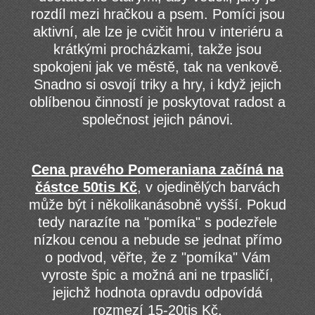
rozdíl mezi hračkou a psem. Pomíci jsou
aktivní, ale lze je cvičit hrou v interiéru a
krátkými procházkami, takže jsou
spokojeni jak ve městě, tak na venkově.
Snadno si osvojí triky a hry, i když jejich
oblíbenou činností je poskytovat radost a
společnost jejich pánovi.
Cena pravého Pomeraniana začíná na
částce 50tis Kč
, v ojedinělých barvách
může být i několikanásobně vyšší. Pokud
tedy narazíte na "pomíka" s podezřele
nízkou cenou a nebude se jednat přímo
o podvod, věřte, že z "pomíka" Vám
vyroste špic a možná ani ne trpasličí,
jejichž hodnota opravdu odpovídá
rozmezí 15-20tis Kč.