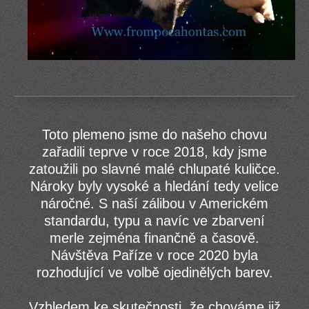
Toto plemeno jsme do našeho chovu
zařadili teprve v roce 2018, kdy jsme
zatoužili po slavné malé chlupaté kuličce.
Nároky byly vysoké a hledání tedy velice
náročné. S naší zálibou v Americkém
standardu, typu a navíc ve zbarvení
merle zejména finančně a časově.
Návštěva Paříze v roce 2020 byla
rozhodující ve volbě ojedinělých barev.
Vzhledem ke skutečnosti, že chováme již