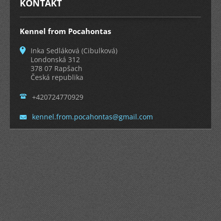
KONTAKT
Kennel from Pocahontas
Inka Sedláková (Cibulková)
Londonská 312
378 07 Rapšach
Česká republika
+420724770929
kennel.f
rom.poca
hontas@g
mail.com