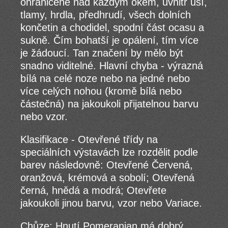
ohraničené nad každým okem, uvnitř uší,
tlamy, hrdla, předhrudí, všech dolních
končetin a chodidel, spodní část ocasu a
sukně. Čím bohatší je opálení, tím více
je žádoucí. Tan značení by mělo být
snadno viditelné. Hlavní chyba - výrazná
bílá na celé noze nebo na jedné nebo
více celých nohou (kromě bílá nebo
částečná) na jakoukoli přijatelnou barvu
nebo vzor.
Klasifikace - Otevřené třídy na
speciálních výstavách lze rozdělit podle
barev následovně: Otevřené Červená,
oranžová, krémová a sobolí; Otevřená
černá, hnědá a modrá; Otevřete
jakoukoli jinou barvu, vzor nebo Variace.
Chůze: Hnutí Pomeranian má dobrý