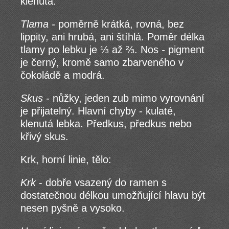
klenutá.
Tlama -
poměrně krátká, rovná, bez
lippity, ani hrubá, ani štíhlá. Poměr délka
tlamy po lebku je ⅓ až ⅔. Nos
-
pigment
je černý, kromě samo zbarveného v
čokoládě a modrá.
Skus -
nůžky, jeden zub mimo vyrovnání
je přijatelný. Hlavní chyby - kulaté,
klenutá lebka. Předkus, předkus nebo
křivý skus.
Krk, horní linie, tělo:
Krk
- dobře vsazený do ramen s
dostatečnou délkou umožňující hlavu být
nesen pyšně a vysoko.