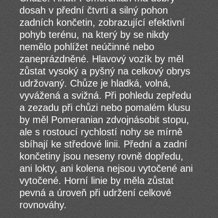
dosah v přední čtvrti a silný pohon
zadních končetin, zobrazující efektivní
pohyb terénu, na který by se nikdy
nemělo pohlížet neúčinné nebo
zaneprázdněné. Hlavový vozík by měl
zůstat vysoký a pyšný na celkový obrys
udržovaný. Chůze je hladká, volná,
vyvážená a svižná. Při pohledu zepředu
a zezadu při chůzi nebo pomalém klusu
by měl Pomeranian zdvojnásobit stopu,
ale s rostoucí rychlostí nohy se mírně
sbíhají ke středové linii. Přední a zadní
končetiny jsou neseny rovně dopředu,
ani lokty, ani kolena nejsou vytočené ani
vytočené. Horní linie by měla zůstat
pevná a úroveň při udržení celkové
rovnováhy.