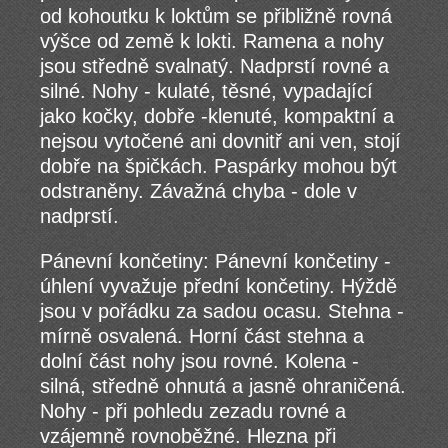
od kohoutku k loktům se přibližně rovná
výšce od země k lokti. Ramena a nohy
jsou středně svalnatý. Nadprstí rovné a
silné. Nohy - kulaté, těsné, vypadající
jako kočky, dobře -klenuté, kompaktní a
nejsou vytočené ani dovnitř ani ven, stojí
dobře na špičkách. Paspárky mohou být
odstraněny. Závažná chyba - dole v
nadprstí.
Pánevní končetiny: Pánevní končetiny -
úhlení vyvažuje přední končetiny. Hýždě
jsou v pořádku za sadou ocasu. Stehna -
mírně osvalená. Horní část stehna a
dolní část nohy jsou rovné. Kolena -
silná, středně ohnutá a jasně ohraničená.
Nohy - při pohledu zezadu rovné a
vzájemně rovnoběžné. Hlezna při