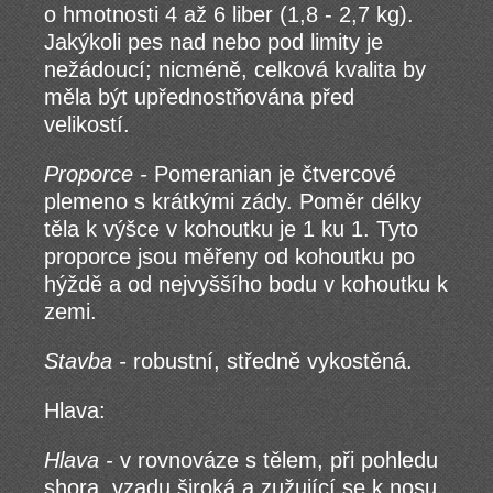
o hmotnosti 4 až 6 liber (1,8 - 2,7 kg).
Jakýkoli pes nad nebo pod limity je
nežádoucí; nicméně, celková kvalita by
měla být upřednostňována před
velikostí.
Proporce -
Pomeranian je čtvercové
plemeno s krátkými zády. Poměr délky
těla k výšce v kohoutku je 1 ku 1. Tyto
proporce jsou měřeny od kohoutku po
hýždě a od nejvyššího bodu v kohoutku k
zemi.
Stavba -
robustní, středně vykostěná.
Hlava:
Hlava -
v rovnováze s tělem, při pohledu
shora, vzadu široká a zužující se k nosu