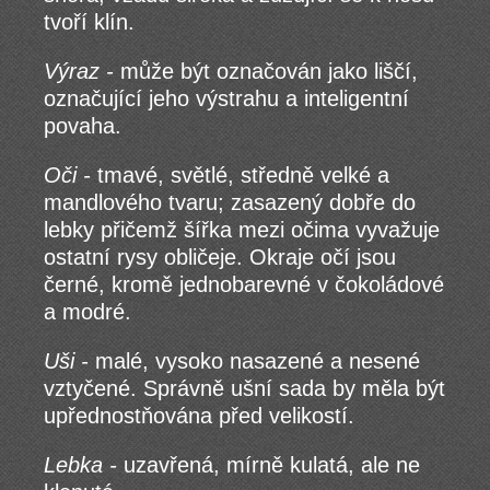
tvoří klín.
Výraz -
může být označován jako liščí,
označující jeho výstrahu a inteligentní
povaha.
Oči -
tmavé, světlé, středně velké a
mandlového tvaru; zasazený dobře do
lebky přičemž šířka mezi očima vyvažuje
ostatní rysy obličeje. Okraje očí jsou
černé, kromě jednobarevné v čokoládové
a modré.
Uši -
malé, vysoko nasazené a nesené
vztyčené. Správně ušní sada by měla být
upřednostňována před velikostí.
Lebka -
uzavřená, mírně kulatá, ale ne