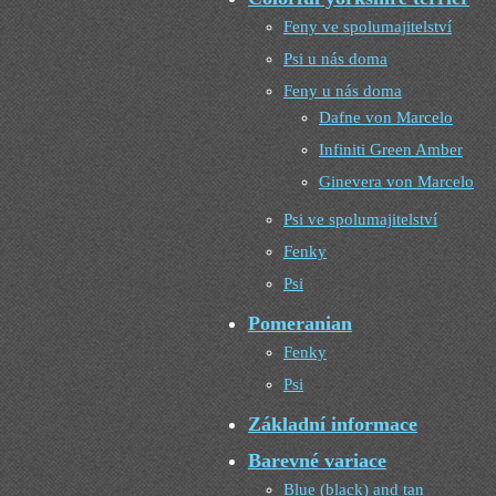
Feny ve spolumajitelství
Psi u nás doma
Feny u nás doma
Dafne von Marcelo
Infiniti Green Amber
Ginevera von Marcelo
Psi ve spolumajitelství
Fenky
Psi
Pomeranian
Fenky
Psi
Základní informace
Barevné variace
Blue (black) and tan