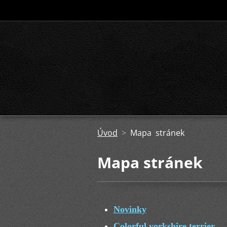
Úvod
>
Mapa stránek
Mapa stránek
Novinky
Colorful yorkshire terrier