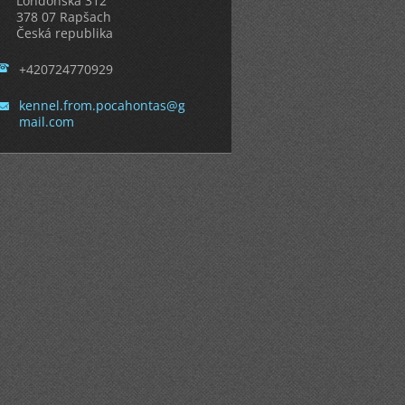
Londonská 312
378 07 Rapšach
Česká republika
+420724770929
kennel.f
rom.poca
hontas@g
mail.com