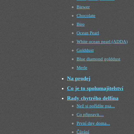
Biewer
Chocolate
Biro
Ocean Pearl
White ocean pearl (ADDA)
Golddust
Blue diamond golddust
Merle
Na prodej
Co je to spolumajitelství
Rady chytrého delfína
Než si pořídíte psa...
Co připravit....
První dny doma...
Čůrání