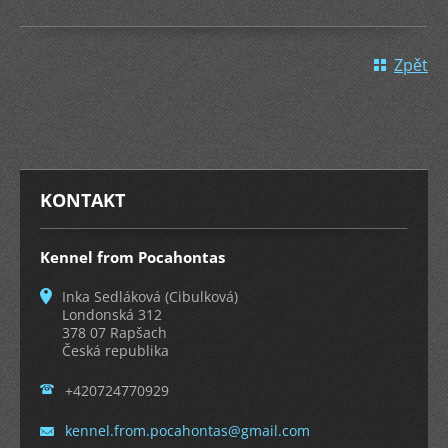
Zpět
KONTAKT
Kennel from Pocahontas
Inka Sedláková (Cibulková)
Londonská 312
378 07 Rapšach
Česká republika
+420724770929
kennel.f
rom.poca
hontas@g
mail.com