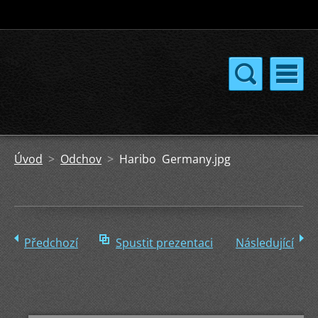
Úvod
>
Odchov
>
Haribo Germany.jpg
Předchozí
Spustit prezentaci
Následující