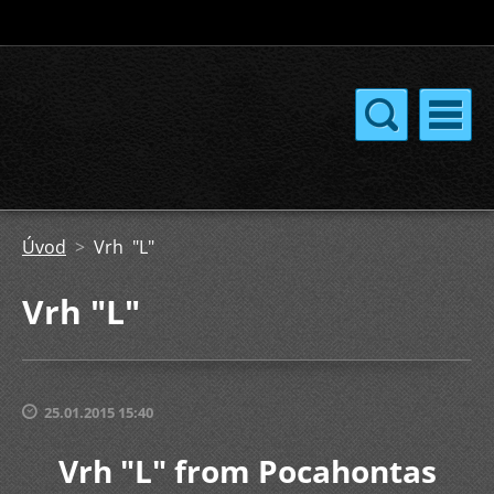
Úvod
>
Vrh "L"
Vrh "L"
25.01.2015 15:40
Vrh "L" from Pocahontas