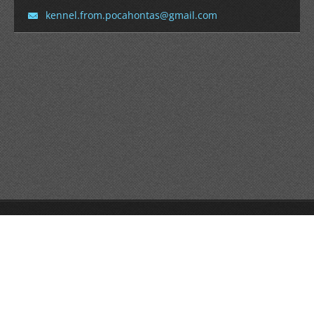
kennel.f
rom.poca
hontas@g
mail.com
© 2014 Všechna práva vyhrazena.
Vytvořte si webové stránky zdarma!