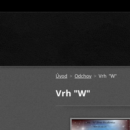
Úvod
>
Odchov
>
Vrh "W"
Vrh "W"