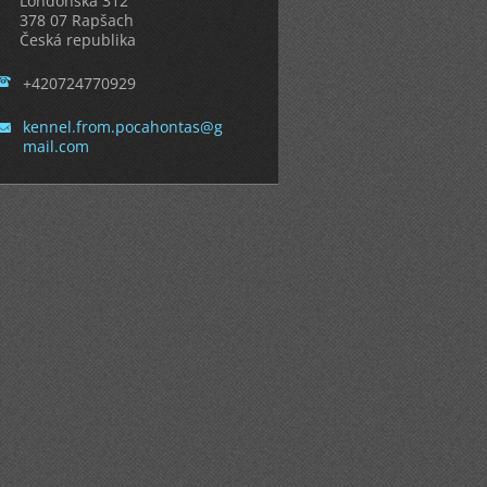
Londonská 312
378 07 Rapšach
Česká republika
+420724770929
kennel.f
rom.poca
hontas@g
mail.com